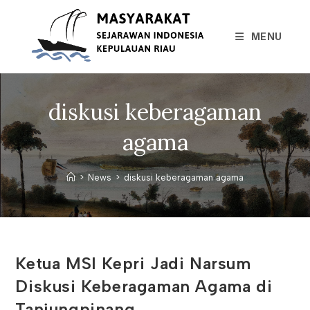
Skip
to
MENU
content
diskusi keberagaman
agama
>
News
>
diskusi keberagaman agama
Ketua MSI Kepri Jadi Narsum
Diskusi Keberagaman Agama di
Tanjungpinang