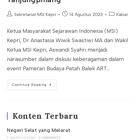
Post
Post
Post
Sekretariat MSI Kepri
14 Agustus 2023
Kabar
author:
published:
category:
Ketua Masyarakat Sejarawan Indonesia (MSI)
Kepri, Dr Anastasia Wiwik Swastiwi MA dan Wakil
Ketua MSI Kepri, Aswandi Syahri menjadi
narasumber dalam diskusi keberagaman dalam
event Pameran Budaya Patah Balek ART…
Ketua
Continue Reading
MSI
Kepri
Jadi
Narsum
Diskusi
Keberagaman
Konten Terbaru
Agama
Di
Tanjungpinang
Negeri Selat yang Melarat
7 AGUSTUS 2026
/
0 COMMENTS