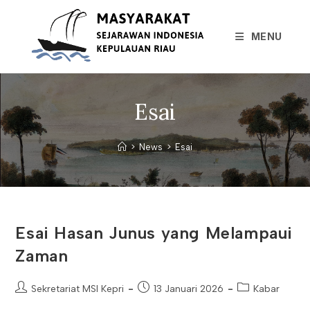
Skip
to
MENU
content
Esai
>
News
>
Esai
Esai Hasan Junus yang Melampaui
Zaman
Post
Post
Post
Sekretariat MSI Kepri
13 Januari 2026
Kabar
author:
published:
category: