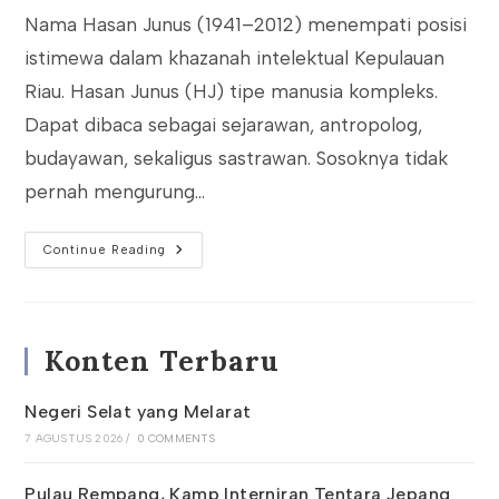
Nama Hasan Junus (1941–2012) menempati posisi
istimewa dalam khazanah intelektual Kepulauan
Riau. Hasan Junus (HJ) tipe manusia kompleks.
Dapat dibaca sebagai sejarawan, antropolog,
budayawan, sekaligus sastrawan. Sosoknya tidak
pernah mengurung…
Esai
Continue Reading
Hasan
Junus
Yang
Melampaui
Zaman
Konten Terbaru
Negeri Selat yang Melarat
7 AGUSTUS 2026
/
0 COMMENTS
Pulau Rempang, Kamp Interniran Tentara Jepang