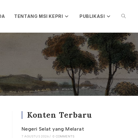
DA
TENTANG MSI KEPRI
PUBLIKASI
TOGGL
WEBSIT
SEARC
Konten Terbaru
Negeri Selat yang Melarat
7 AGUSTUS 2026
/
0 COMMENTS