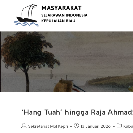
Skip
to
content
‘Hang Tuah’ hingga Raja Ahmad:
Post
Post
Post
Sekretariat MSI Kepri
13 Januari 2026
Kaba
author:
published:
category