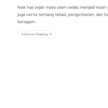
Naik haji sejak masa silam selalu menjadi kisa
juga cerita tentang tekad, pengorbanan, dan ha
beragam…
‘Hang
Continue Reading
Tuah’
Hingga
Raja
Ahmad:
Sejarah
Orang
Melayu
Naik
Haji