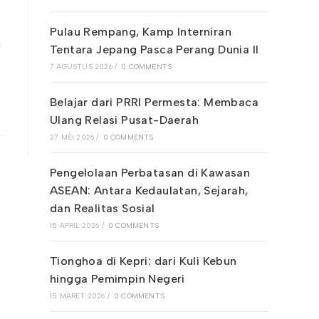
Pulau Rempang, Kamp Interniran
n
Tentara Jepang Pasca Perang Dunia II
7 AGUSTUS 2026
/
0 COMMENTS
Belajar dari PRRI Permesta: Membaca
Ulang Relasi Pusat-Daerah
27 MEI 2026
/
0 COMMENTS
Pengelolaan Perbatasan di Kawasan
ASEAN: Antara Kedaulatan, Sejarah,
dan Realitas Sosial
15 APRIL 2026
/
0 COMMENTS
Tionghoa di Kepri: dari Kuli Kebun
hingga Pemimpin Negeri
15 MARET 2026
/
0 COMMENTS