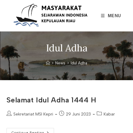
Skip
to
MENU
content
Idul Adha
>
News
>
Idul Adha
Selamat Idul Adha 1444 H
Post
Post
Post
Sekretariat MSI Kepri
29 Juni 2023
Kabar
author:
published:
category:
Selamat
Continue Reading