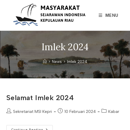
Skip
to
MENU
content
Imlek 2024
>
News
>
Imlek 2024
Selamat Imlek 2024
Post
Post
Post
Sekretariat MSI Kepri
10 Februari 2024
Kabar
author:
published:
category:
Selamat
Continue Reading