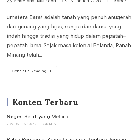
Post
Post
Post
Sekretariat MSI Kepri
13 Januari 2026
Kabar
author:
published:
category:
umatera Barat adalah tanah yang penuh anugerah,
dari gunung yang hijau, sungai dan danau yang
indah hingga tradisi yang hidup dalam pepatah-
pepatah lama. Sejak masa kolonial Belanda, Ranah
Minang telah…
Ketika
Continue Reading
Alam
Berbicara:
Membaca
Ulang
Sejarah
Bencana
Konten Terbaru
Di
Sumatera
Barat
Negeri Selat yang Melarat
7 AGUSTUS 2026
/
0 COMMENTS
Pulau Rempang, Kamp Interniran Tentara Jepang