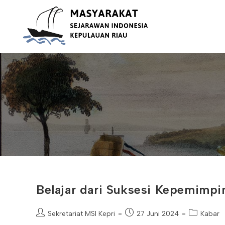
Skip
to
content
Belajar dari Suksesi Kepemimpi
Post
Post
Post
Sekretariat MSI Kepri
27 Juni 2024
Kabar
author:
published:
category: