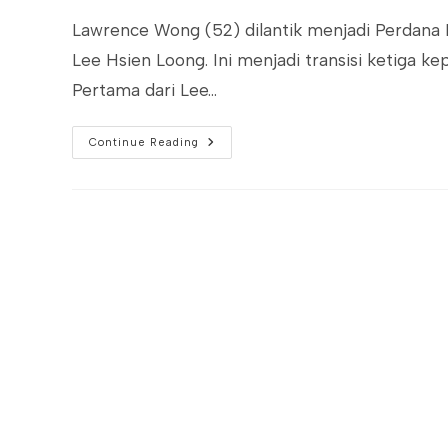
Lawrence Wong (52) dilantik menjadi Perdana 
Lee Hsien Loong. Ini menjadi transisi ketiga k
Pertama dari Lee…
Belajar
Continue Reading
Dari
Suksesi
Kepemimpinan
Singapura