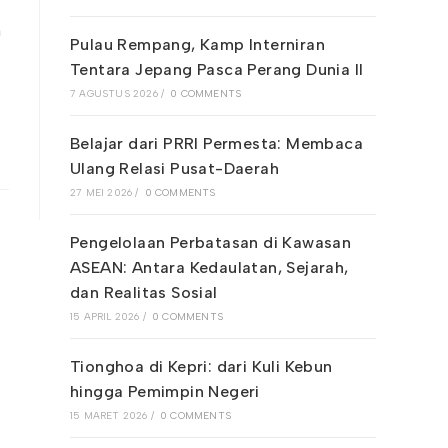
n
Pulau Rempang, Kamp Interniran
Tentara Jepang Pasca Perang Dunia II
7 AGUSTUS 2026
/
0 COMMENTS
Belajar dari PRRI Permesta: Membaca
Ulang Relasi Pusat-Daerah
27 MEI 2026
/
0 COMMENTS
Pengelolaan Perbatasan di Kawasan
ASEAN: Antara Kedaulatan, Sejarah,
dan Realitas Sosial
15 APRIL 2026
/
0 COMMENTS
Tionghoa di Kepri: dari Kuli Kebun
hingga Pemimpin Negeri
15 MARET 2026
/
0 COMMENTS