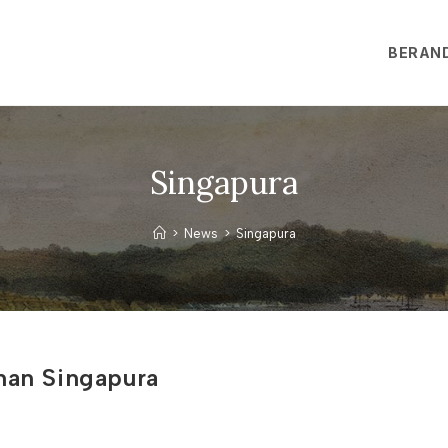
BERAN
Singapura
>
News
>
Singapura
nan Singapura