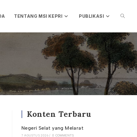
DA
TENTANG MSI KEPRI
PUBLIKASI
TOGGL
WEBSIT
SEARC
Konten Terbaru
Negeri Selat yang Melarat
7 AGUSTUS 2026
/
0 COMMENTS