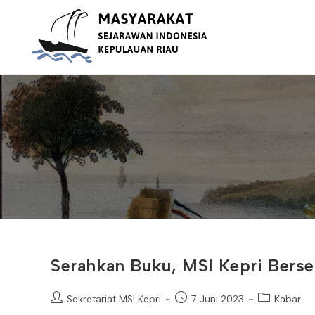
Skip
to
content
Serahkan Buku, MSI Kepri Bers
Post
Post
Post
Sekretariat MSI Kepri
7 Juni 2023
Kabar
author:
published:
category: