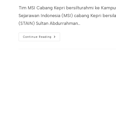
Tim MSI Cabang Kepri bersilturahmi ke Kampus
Sejarawan Indonesia (MSI) cabang Kepri bersi
(STAIN) Sultan Abdurrahman…
Serahkan
Continue Reading
Buku,
MSI
Kepri
Bersembang
Ke
STAIN
SAR
Kepri