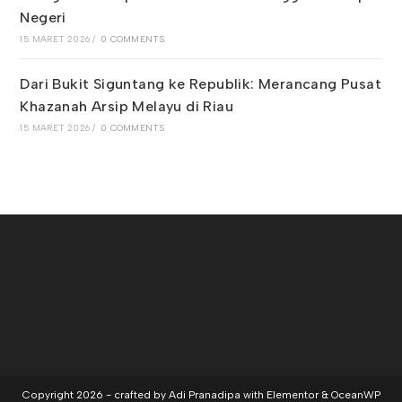
Negeri
15 MARET 2026
/
0 COMMENTS
Dari Bukit Siguntang ke Republik: Merancang Pusat
Khazanah Arsip Melayu di Riau
15 MARET 2026
/
0 COMMENTS
Copyright 2026 - crafted by Adi Pranadipa with Elementor & OceanWP