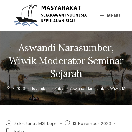
Skip
to
MENU
content
Aswandi Narasumber,
Wiwik Moderator Seminar
Sejarah
>
2023
>
November
>
Kabar
>
Aswandi Narasumber, Wiwik Moder
Post
Post
Sekretariat MSI Kepri
13 November 2023
author:
published:
Post
Kabar