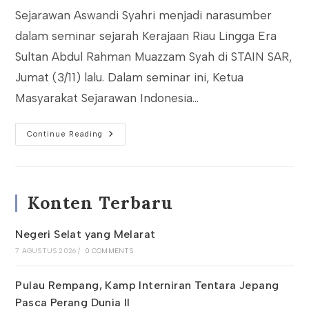
Sejarawan Aswandi Syahri menjadi narasumber
dalam seminar sejarah Kerajaan Riau Lingga Era
Sultan Abdul Rahman Muazzam Syah di STAIN SAR,
Jumat (3/11) lalu. Dalam seminar ini, Ketua
Masyarakat Sejarawan Indonesia…
Aswandi
Continue Reading
Narasumber,
Wiwik
Moderator
Seminar
Sejarah
Konten Terbaru
Negeri Selat yang Melarat
7 AGUSTUS 2026
/
0 COMMENTS
Pulau Rempang, Kamp Interniran Tentara Jepang
Pasca Perang Dunia II