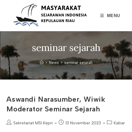
Skip
to
MENU
content
seminar sejarah
>
News
>
seminar sejarah
Aswandi Narasumber, Wiwik
Moderator Seminar Sejarah
Post
Post
Post
Sekretariat MSI Kepri
13 November 2023
Kabar
author:
published:
category: