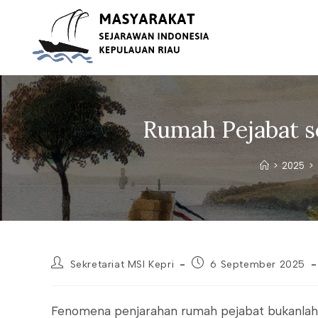
Skip
to
content
Rumah Pejabat se
>
2025
>
Post
Post
Sekretariat MSI Kepri
6 September 2025
author:
published:
Fenomena penjarahan rumah pejabat bukanlah s