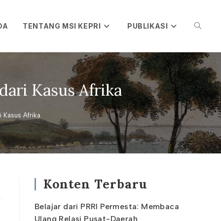
DA
TENTANG MSI KEPRI
PUBLIKASI
TOGGL
WEBSIT
dari Kasus Afrika
i Kasus Afrika
SEARC
Konten Terbaru
Belajar dari PRRI Permesta: Membaca
Ulang Relasi Pusat-Daerah