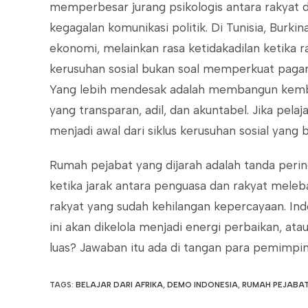
memperbesar jurang psikologis antara rakyat dan 
kegagalan komunikasi politik. Di Tunisia, Burki
ekonomi, melainkan rasa ketidakadilan ketika 
kerusuhan sosial bukan soal memperkuat pag
Yang lebih mendesak adalah membangun kembal
yang transparan, adil, dan akuntabel. Jika pelaj
menjadi awal dari siklus kerusuhan sosial yang 
Rumah pejabat yang dijarah adalah tanda peringa
ketika jarak antara penguasa dan rakyat meleba
rakyat yang sudah kehilangan kepercayaan. Ind
ini akan dikelola menjadi energi perbaikan, at
luas? Jawaban itu ada di tangan para pemimpin
TAGS
:
BELAJAR DARI AFRIKA
,
DEMO INDONESIA
,
RUMAH PEJABA