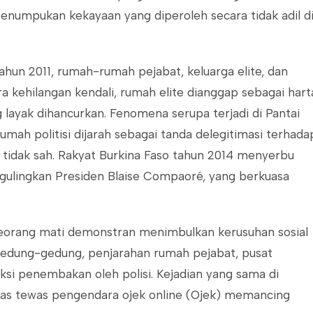
enumpukan kekayaan yang diperoleh secara tidak adil d
ahun 2011, rumah-rumah pejabat, keluarga elite, dan
a kehilangan kendali, rumah elite dianggap sebagai hart
ayak dihancurkan. Fenomena serupa terjadi di Pantai
mah politisi dijarah sebagai tanda delegitimasi terhada
 tidak sah. Rakyat Burkina Faso tahun 2014 menyerbu
ulingkan Presiden Blaise Compaoré, yang berkuasa
seorang mati demonstran menimbulkan kerusuhan sosial
 gedung-gedung, penjarahan rumah pejabat, pusat
ksi penembakan oleh polisi. Kejadian yang sama di
ndas tewas pengendara ojek online (Ojek) memancing