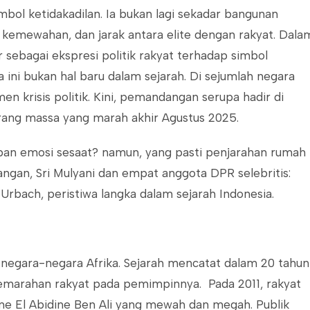
bol ketidakadilan. Ia bukan lagi sekadar bangunan
 kemewahan, dan jarak antara elite dengan rakyat. Dala
ir sebagai ekspresi politik rakyat terhadap simbol
ni bukan hal baru dalam sejarah. Di sejumlah negara
en krisis politik. Kini, pemandangan serupa hadir di
rang massa yang marah akhir Agustus 2025.
apan emosi sesaat? namun, yang pasti penjarahan rumah
angan, Sri Mulyani dan empat anggota DPR selebritis:
Urbach, peristiwa langka dalam sejarah Indonesia.
i negara-negara Afrika. Sejarah mencatat dalam 20 tahun
emarahan rakyat pada pemimpinnya. Pada 2011, rakyat
Zine El Abidine Ben Ali yang mewah dan megah. Publik