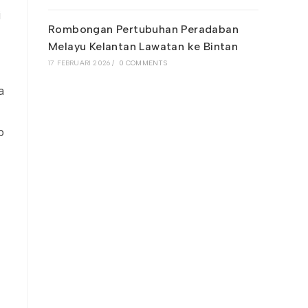
i
Rombongan Pertubuhan Peradaban
Melayu Kelantan Lawatan ke Bintan
17 FEBRUARI 2026
/
0 COMMENTS
a
p