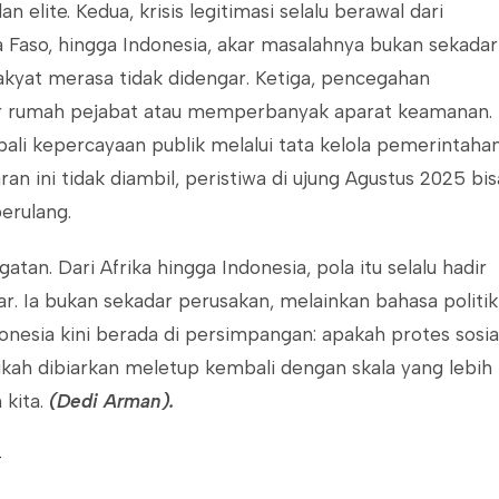
elite. Kedua, krisis legitimasi selalu berawal dari
na Faso, hingga Indonesia, akar masalahnya bukan sekadar
rakyat merasa tidak didengar. Ketiga, pencegahan
ar rumah pejabat atau memperbanyak aparat keamanan.
i kepercayaan publik melalui tata kelola pemerintaha
aran ini tidak diambil, peristiwa di ujung Agustus 2025 bis
berulang.
tan. Dari Afrika hingga Indonesia, pola itu selalu hadir
r. Ia bukan sekadar perusakan, melainkan bahasa politik
onesia kini berada di persimpangan: apakah protes sosia
aukah dibiarkan meletup kembali dengan skala yang lebih
 kita.
(Dedi Arman).
T