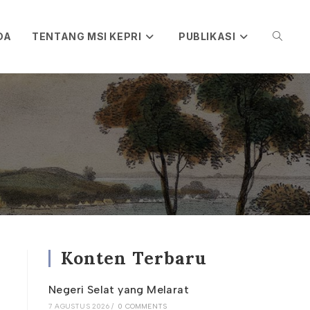
DA
TENTANG MSI KEPRI
PUBLIKASI
TOGGL
WEBSIT
SEARC
Konten Terbaru
Negeri Selat yang Melarat
7 AGUSTUS 2026
/
0 COMMENTS