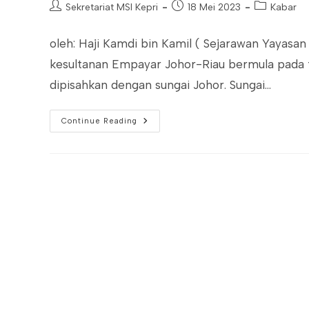
Post
Post
Post
Sekretariat MSI Kepri
18 Mei 2023
Kabar
author:
published:
category:
oleh: Haji Kamdi bin Kamil ( Sejarawan Yayasa
kesultanan Empayar Johor-Riau bermula pada ta
dipisahkan dengan sungai Johor. Sungai…
EMPAYAR
Continue Reading
JOHOR-
RIAU:
PENGASASAN,
KELANGSUNGAN
DAN
PERPECAHAN