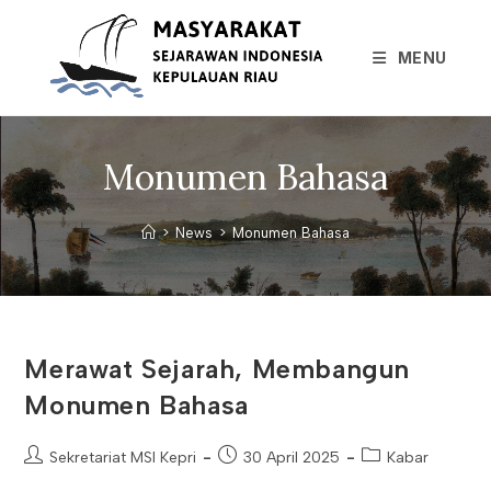
Skip
to
MENU
content
Monumen Bahasa
>
News
>
Monumen Bahasa
Merawat Sejarah, Membangun
Monumen Bahasa
Post
Post
Post
Sekretariat MSI Kepri
30 April 2025
Kabar
author:
published:
category: