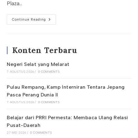
Plaza…
Merawat
Continue Reading
Ingatan
Kolektif,
Disbudpar
Gelar
FGD
Penulisan
Konten Terbaru
Buku
Sejarah
Tanjungpinang
Negeri Selat yang Melarat
7 AGUSTUS 2026
/
0 COMMENTS
Pulau Rempang, Kamp Interniran Tentara Jepang
Pasca Perang Dunia II
7 AGUSTUS 2026
/
0 COMMENTS
Belajar dari PRRI Permesta: Membaca Ulang Relasi
Pusat-Daerah
27 MEI 2026
/
0 COMMENTS