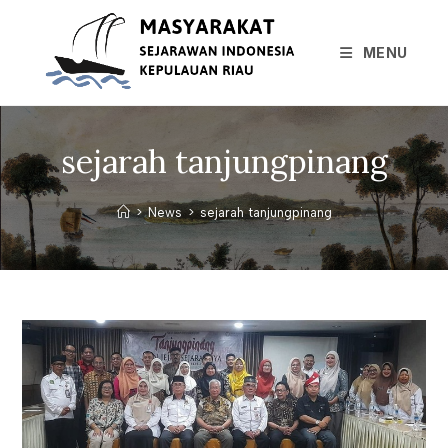
Skip
to
MENU
content
sejarah tanjungpinang
>
News
>
sejarah tanjungpinang