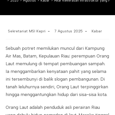
>
2025
>
Agustus
>
Kabar
>
Akar Kekerasan Infrastruktur yang Me
Post
Post
Post
Sekretariat MSI Kepri
7 Agustus 2025
Kabar
author:
published:
category:
Sebuah potret memilukan muncul dari Kampung
Air Mas, Batam, Kepulauan Riau: perempuan Orang
Laut memulung di tempat pembuangan sampah.
Ia menggambarkan kenyataan pahit yang selama
ini tersembunyi di balik slogan pembangunan. Di
tanah leluhurnya sendiri, Orang Laut terpinggirkan
hingga menggantungkan hidup dari sisa-sisa kota.
Orang Laut adalah penduduk asli perairan Riau